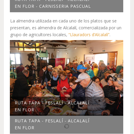
EN FLOR - CARNISSERIA PASCUAL
La almendra utilizada en cada uno de los platos que se
presentan, es almendra de Alcalalí, comercializada por un
grupo de agricultores locales,
“Llauradors d’Alcalalí”
.
RUTA TAPA - FESLALÍ - ALCALALÍ
EN FLOR
RUTA TAPA - FESLALÍ - ALCALALÍ
EN FLOR