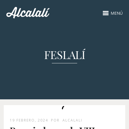
MENÚ
FESLALÍ
19 FEBRERO, 2024
POR
ALCALALI