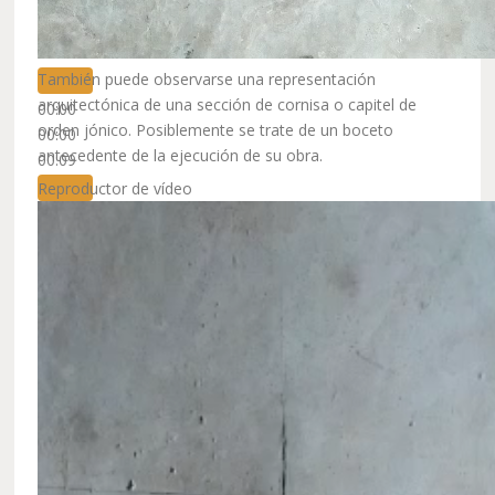
También puede observarse una representación
arquitectónica de una sección de cornisa o capitel de
00:00
orden jónico. Posiblemente se trate de un boceto
00:00
antecedente de la ejecución de su obra.
00:09
Reproductor de vídeo