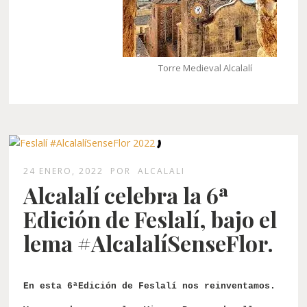
Torre Medieval Alcalalí
24 ENERO, 2022
POR
ALCALALI
Alcalalí celebra la 6ª
Edición de Feslalí, bajo el
lema #AlcalalíSenseFlor.
En esta 6ªEdición de Feslalí nos reinventamos.