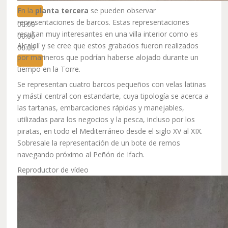
En la
planta tercera
se pueden observar
representaciones de barcos. Estas representaciones
00:00
resultan muy interesantes en una villa interior como es
00:00
Alcalalí y se cree que estos grabados fueron realizados
00:06
por marineros que podrían haberse alojado durante un
tiempo en la Torre.
Se representan cuatro barcos pequeños con velas latinas
y mástil central con estandarte, cuya tipología se acerca a
las tartanas, embarcaciones rápidas y manejables,
utilizadas para los negocios y la pesca, incluso por los
piratas, en todo el Mediterráneo desde el siglo XV al XIX.
Sobresale la representación de un bote de remos
navegando próximo al Peñón de Ifach.
Reproductor de vídeo