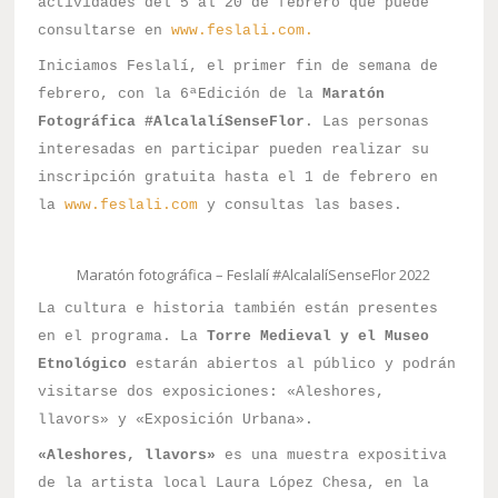
actividades del 5 al 20 de febrero que puede
consultarse en
www.feslali.com.
Iniciamos Feslalí, el primer fin de semana de
febrero, con la 6ªEdición de la
Maratón
Fotográfica #AlcalalíSenseFlor
. Las personas
interesadas en participar pueden realizar su
inscripción gratuita hasta el 1 de febrero en
la
www.feslali.com
y consultas las bases.
Maratón fotográfica – Feslalí #AlcalalíSenseFlor 2022
La cultura e historia también están presentes
en el programa. La
Torre Medieval y el Museo
Etnológico
estarán abiertos al público y podrán
visitarse dos exposiciones:
«Aleshores,
llavors» y «Exposición Urbana».
«Aleshores, llavors»
es una muestra expositiva
de la artista local Laura López Chesa, en la