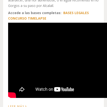
atardecer, una flor abriéndose, o el agua recorriendo el río
Gorgos a su paso por Alcalalí.
Accede a las bases completas:
BASES LEGALES
CONCURSO TIMELAPSE
›
LEER MÁS