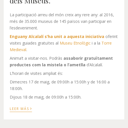
dels Museus.
La participació arreu del món creix any rere any: al 2016,
més de 35.000 museus de 145 països van participar en
l’esdeveniment.
Enguany Alcalalí s’ha unit a aquesta iniciativa
oferint
visites guiades gratuïtes al
Museu Etnològic
i a la
Torre
Medieval
.
Anima’t a visitar-nos. Podràs
assaborir gratuïtament
productes
com la mistela
o l’ametlla
d’Alcalalí.
L’horari de visites ampliat és:
Dimecres 17 de maig, de 09:00h a 15:00h y de 16:00 a
18:00h.
Dijous 18 de maig, de 09:00h a 15:00h.
›
LEER MÁS