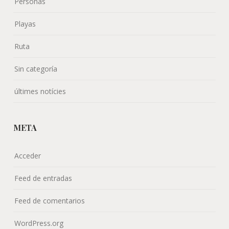
Acceder
Feed de entradas
Feed de comentarios
WordPress.org
ÚLTIMOS COMENTARIOS
FESLALÍ, el febrer és Alcalalí • Ayuntamiento de Alcalalí
en
Comer
8ª Edición de Feslalí - Alcalalí Turismo
en
ERMITA DE SANT
JOAN DE MOSQUERA