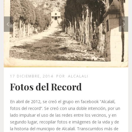
Fotos del Record
En abril de 2012, se creó el grupo en facebook “Alcalalí,
fotos del record“. Se creó con una doble intención, por un
lado impulsar el uso de las redes entre los vecinos, y en
segundo lugar, recopilar fotos e imágenes de la vida y de
la historia del municipio de Alcalalí. Transcurridos más de
dos años, podemos afirmar que ambos objetivos se han
obtenido. Somos más de 250 miembros y se han
compartido más de 100 imágenes y vídeos que han sido
comentados, ilustrados y compartidos. Además el grupo
ha conseguido poner en contacto a personas, crear
comunidad, reconstruir conjuntamente el pasado,
movilizar a jóvenes y mayores, etc. Por todo ello,
estamos muy contentos.
Con este post pretendemos valorar el trabajo realizado
por los miembros del grupo y resumir con las imágenes
más representativas la historia de Alcalalí de principios y