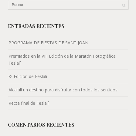
Alcalalí un destino para disfrutar con todos los sentidos
Recta final de Feslalí
COMENTARIOS RECIENTES
FESLALÍ, el febrer és Alcalalí • Ayuntamiento de Alcalalí
en
Comer
8ª Edición de Feslalí - Alcalalí Turismo
en
ERMITA DE SANT
JOAN DE MOSQUERA
8ª Edición de Feslalí - Alcalalí Turismo
en
Ruta senderista
Alcalalí – Coll de Rates
alcalali
en
Coca de almendra
Ascension Cabezuelos López
en
Coca de almendra