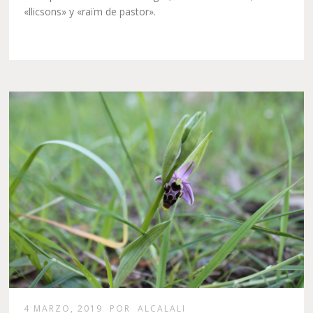
«llicsons» y «raïm de pastor».
4 MARZO, 2019
POR
ALCALALI