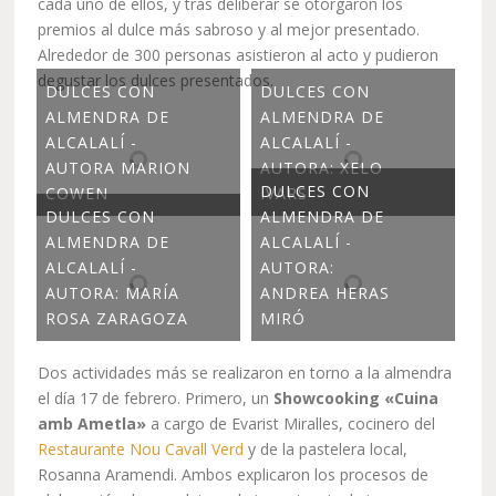
cada uno de ellos, y tras deliberar se otorgaron los
premios al dulce más sabroso y al mejor presentado.
Alrededor de 300 personas asistieron al acto y pudieron
degustar los dulces presentados.
DULCES CON
DULCES CON
ALMENDRA DE
ALMENDRA DE
ALCALALÍ -
ALCALALÍ -
AUTORA MARION
AUTORA: XELO
DULCES CON
COWEN
IVARS
DULCES CON
ALMENDRA DE
ALMENDRA DE
ALCALALÍ -
ALCALALÍ -
AUTORA:
AUTORA: MARÍA
ANDREA HERAS
ROSA ZARAGOZA
MIRÓ
Dos actividades más se realizaron en torno a la almendra
el día 17 de febrero. Primero, un
Showcooking «Cuina
amb Ametla»
a cargo de Evarist Miralles, cocinero del
Restaurante Nou Cavall Verd
y de la pastelera local,
Rosanna Aramendi. Ambos explicaron los procesos de