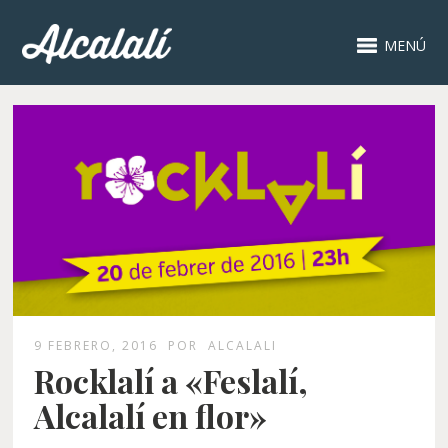
MENÚ
9 FEBRERO, 2016
POR
ALCALALI
Rocklalí a «Feslalí,
Alcalalí en flor»