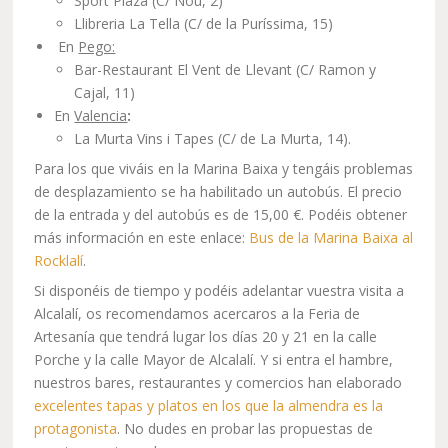
Sport Plaza (C/ Nou, 2)
Llibreria La Tella (C/ de la Puríssima, 15)
En
Pego:
Bar-Restaurant El Vent de Llevant (C/ Ramon y
Cajal, 11)
En
Valencia
:
La Murta Vins i Tapes (C/ de La Murta, 14).
Para los que viváis en la Marina Baixa y tengáis problemas
de desplazamiento se ha habilitado un autobús. El precio
de la entrada y del autobús es de 15,00 €. Podéis obtener
más información en este enlace:
Bus de la Marina Baixa al
Rocklalí
.
Si disponéis de tiempo y podéis adelantar vuestra visita a
Alcalalí, os recomendamos acercaros a la Feria de
Artesanía que tendrá lugar los días 20 y 21 en la calle
Porche y la calle Mayor de Alcalalí. Y si entra el hambre,
nuestros bares, restaurantes y comercios han elaborado
excelentes tapas y platos en los que la almendra es la
protagonista
. No dudes en probar las propuestas de