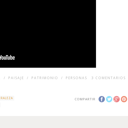
A
/
PAISAJE
/
PATRIMONIO
/
PERSONAS
3
COMENTARIOS
URALEZA
COMPARTIR