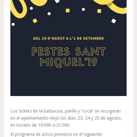
Los tickets de la barbacoa, paella y “cocà” se recogerán
en el ayuntamiento viejo los días: 23, 24 y 25 de agosto,
en horario de 19:00h a 21:00h.
El programa de actos previstos es el siguiente: