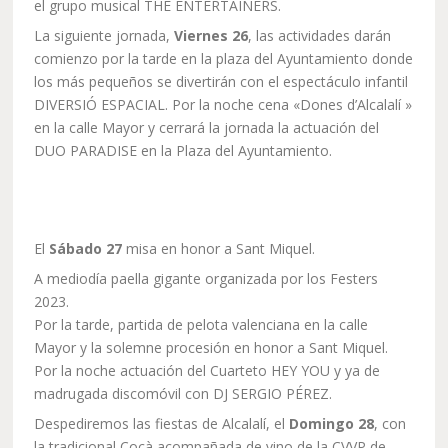
el grupo musical THE ENTERTAINERS.
La siguiente jornada,
Viernes 26
, las actividades darán
comienzo por la tarde en la plaza del Ayuntamiento donde
los más pequeños se divertirán con el espectáculo infantil
DIVERSIÓ ESPACIAL. Por la noche cena «Dones d’Alcalalí »
en la calle Mayor y cerrará la jornada la actuación del
DUO PARADISE en la Plaza del Ayuntamiento.
El
Sábado 27
misa en honor a Sant Miquel.
A mediodía paella gigante organizada por los Festers
2023.
Por la tarde, partida de pelota valenciana en la calle
Mayor y la solemne procesión en honor a Sant Miquel.
Por la noche actuación del Cuarteto HEY YOU y ya de
madrugada discomóvil con DJ SERGIO PÉREZ.
Despediremos las fiestas de Alcalalí, el
Domingo 28
, con
la tradicional Cocà acompañada de vino de la CVVP de