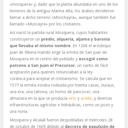
«mosquera» y, dado que la planta abundaba en uno de los
terrenos de la antigua Marina Alta, los árabes decidieron
llamar a dicho terreno «Moschayra», aunque también fue
llamado «Muscayra» por los cristianos.
Así nació la partida rural Mosquera, cuyos habitantes
construyeron un
predio, alquería, aljama y baronía
que llevaba el mismo nombre
. En 1268 el arzobispo
Juan de Ribera mandó erigir la ermita de San Juan de
Mosquera en el centro del poblado y
escogió como
patrono a San Juan el Precursor
, un santo de fácil
aceptación para quienes renunciaban a la ley
coránica para aceptar el cristianismo. Se calcula que en
1577 la ermita estaba rodeada por treinta casas, riuraus,
una era, una tahona, un horno de pancocer, una
almazara en la que se producía
vino
y
aceite
, y diversas
infraestructuras agrícolas e hidráulicas, como un pozo y
una noria.
Mosquera y Alcalalí fueron despobladas el miércoles 28
de octubre de 1609 debido al
decreto de expulsión de