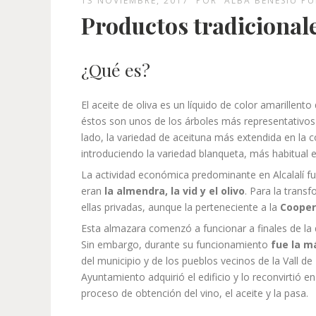
13 NOVIEMBRE, 2017
POR
ALBA BENESIU P
Productos tradicionales
¿Qué es?
El aceite de oliva es un líquido de color amarillento
éstos son unos de los árboles más representativos d
lado, la variedad de aceituna más extendida en la 
introduciendo la variedad blanqueta, más habitual e
La actividad económica predominante en Alcalalí fue 
eran
la almendra, la vid y el olivo
. Para la trans
ellas privadas, aunque la perteneciente a la
Cooper
Esta almazara comenzó a funcionar a finales de la 
Sin embargo, durante su funcionamiento
fue la m
del municipio y de los pueblos vecinos de la Vall de
Ayuntamiento adquirió el edificio y lo reconvirtió e
proceso de obtención del vino, el aceite y la pasa.