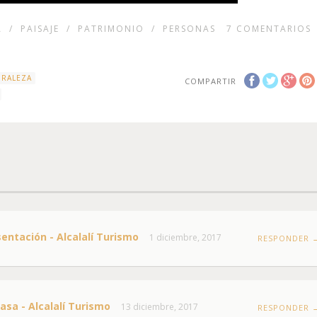
A
/
PAISAJE
/
PATRIMONIO
/
PERSONAS
7
COMENTARIOS
URALEZA
COMPARTIR
sentación - Alcalalí Turismo
1 diciembre, 2017
RESPONDER 
asa - Alcalalí Turismo
13 diciembre, 2017
RESPONDER 