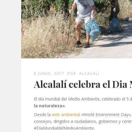
8 JUNIO, 2017
POR
ALCALALI
Alcalalí celebra el Di
El día mundial del Medio Ambiente, celebrado el 5
la naturaleza»
.
Desde la
web ambiental
«World Environment Day», 
consejos, dirigidos a ciudadanos, gobiernos y cent
#DíaMundialdelMedioAmbiente.