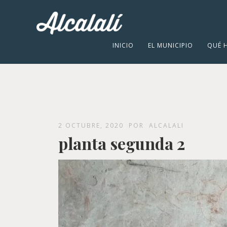
INICIO
EL MUNICIPIO
QUÉ 
2 OCTUBRE, 2020
POR
ALCALALI
planta segunda 2
Reproductor
de
vídeo