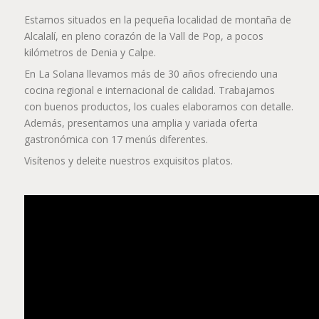
Estamos situados en la pequeña localidad de montaña de
Alcalalí, en pleno corazón de la Vall de Pop, a pocos
kilómetros de Denia y Calpe.
En La Solana llevamos más de 30 años ofreciendo una
cocina regional e internacional de calidad. Trabajamos
con buenos productos, los cuales elaboramos con detalle.
Además, presentamos una amplia y variada oferta
gastronómica con 17 menús diferentes.
Visítenos y deleite nuestros exquisitos platos.