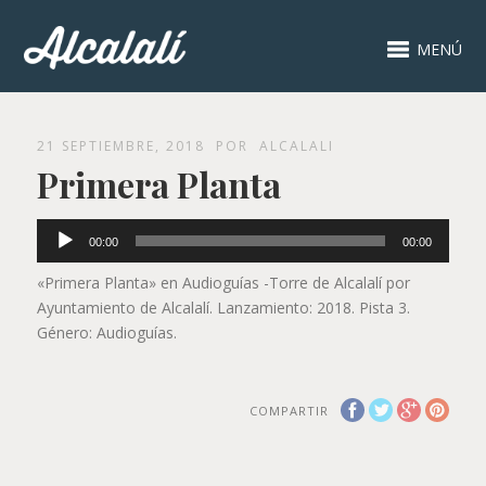
MENÚ
21 SEPTIEMBRE, 2018
POR
ALCALALI
Primera Planta
Reproductor
00:00
00:00
de
audio
«Primera Planta» en Audioguías -Torre de Alcalalí por
Ayuntamiento de Alcalalí. Lanzamiento: 2018. Pista 3.
Género: Audioguías.
COMPARTIR