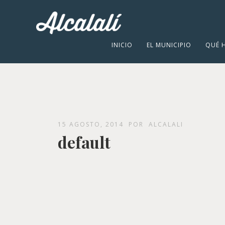
INICIO
EL MUNICIPIO
QUÉ 
15 AGOSTO, 2014
POR
ALCALALI
default