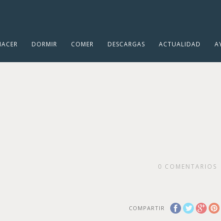
HACER
DORMIR
COMER
DESCARGAS
ACTUALIDAD
A
0
COMENTARIOS
COMPARTIR