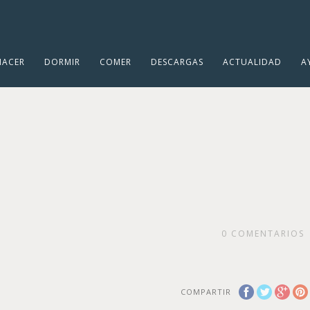
HACER
DORMIR
COMER
DESCARGAS
ACTUALIDAD
A
0
COMENTARIOS
COMPARTIR