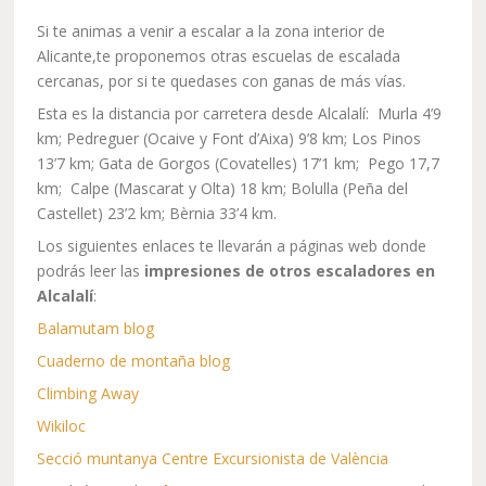
Si te animas a venir a escalar a la zona interior de
Alicante,te proponemos otras escuelas de escalada
cercanas, por si te quedases con ganas de más vías.
Esta es la distancia por carretera desde Alcalalí: Murla 4’9
km; Pedreguer (Ocaive y Font d’Aixa) 9’8 km; Los Pinos
13’7 km; Gata de Gorgos (Covatelles) 17’1 km; Pego 17,7
km; Calpe (Mascarat y Olta) 18 km; Bolulla (Peña del
Castellet) 23’2 km; Bèrnia 33’4 km.
Los siguientes enlaces te llevarán a páginas web donde
podrás leer las
impresiones de otros escaladores en
Alcalalí
:
Balamutam blog
Cuaderno de montaña blog
Climbing Away
Wikiloc
Secció muntanya Centre Excursionista de València