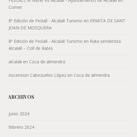
FESLALÍ, el febrer és Alcalalí • Ayuntamiento de Alcalalí
en
Comer
8ª Edición de Feslalí - Alcalalí Turismo
en
ERMITA DE SANT
JOAN DE MOSQUERA
8ª Edición de Feslalí - Alcalalí Turismo
en
Ruta senderista
Alcalalí – Coll de Rates
alcalali
en
Coca de almendra
Ascension Cabezuelos López
en
Coca de almendra
ARCHIVOS
junio 2024
febrero 2024