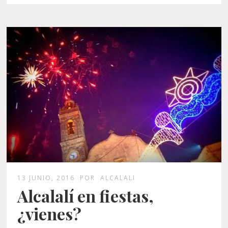
13 JUNIO, 2016
POR
ALCALALI
Alcalalí en fiestas,
¿vienes?