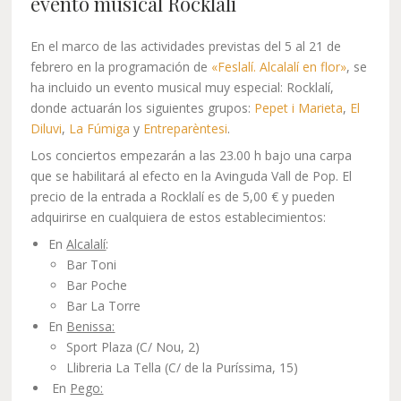
evento musical Rocklalí
En el marco de las actividades previstas del 5 al 21 de
febrero en la programación de
«Feslalí. Alcalalí en flor»
, se
ha incluido un evento musical muy especial: Rocklalí,
donde
actuarán los siguientes grupos:
Pepet i Marieta
,
El
Diluvi
,
La Fúmiga
y
Entreparèntesi
.
Los conciertos empezarán a las 23.00 h bajo una carpa
que se habilitará al efecto en la Avinguda Vall de Pop. El
precio de la entrada a Rocklalí es de 5,00 € y pueden
adquirirse en cualquiera de estos establecimientos:
En
Alcalalí
:
Bar Toni
Bar Poche
Bar La Torre
En
Benissa:
Sport Plaza (C/ Nou, 2)
Llibreria La Tella (C/ de la Puríssima, 15)
En
Pego: