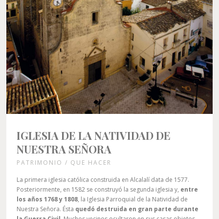
IGLESIA DE LA NATIVIDAD DE
NUESTRA SEÑORA
PATRIMONIO / QUE HACER
La primera iglesia católica construida en Alcalalí data de 1577.
Posteriormente, en 1582 se construyó la segunda iglesia y,
entre
los años 1768 y 1808
, la Iglesia Parroquial de la Natividad de
Nuestra Señora. Ésta
quedó destruida en gran parte durante
la Guerra Civil
. Muchos vecinos ocultaron en sus casas objetos